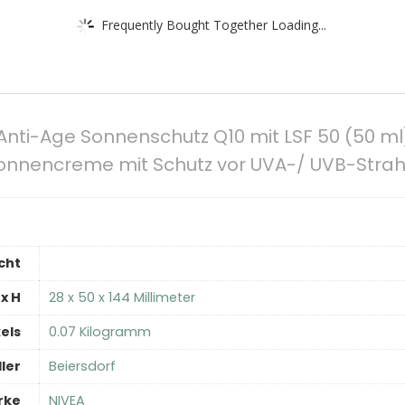
Frequently Bought Together Loading...
Anti-Age Sonnenschutz Q10 mit LSF 50 (50 m
onnencreme mit Schutz vor UVA-/ UVB-Stra
cht
x H
‎28 x 50 x 144 Millimeter
els
‎0.07 Kilogramm
ler
‎Beiersdorf
rke
‎NIVEA