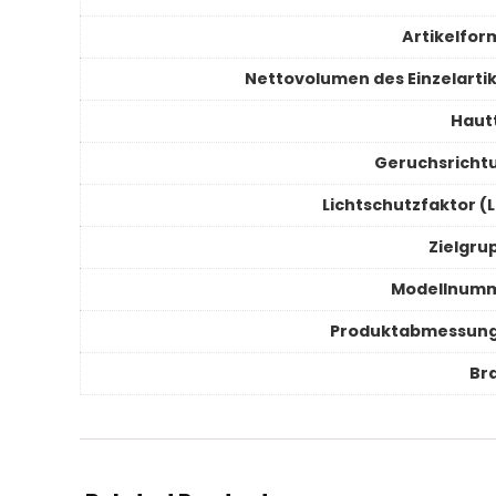
Artikelfor
Nettovolumen des Einzelartik
Haut
Geruchsricht
Lichtschutzfaktor (L
Zielgru
Modellnum
Produktabmessun
Br