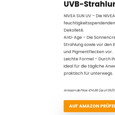
UVB-Strahlu
NIVEA SUN UV – Die NIVE
feuchtigkeitsspendendem 
Dekolleté.
Anti-Age – Die Sonnencre
Strahlung sowie vor den 
und Pigmentflecken vor.
Leichte Formel – Durch i
ideal für die tägliche An
praktisch für unterwegs.
Amazon.de Price:
€
14.86
(as of 09/0
AUF AMAZON PRÜFE