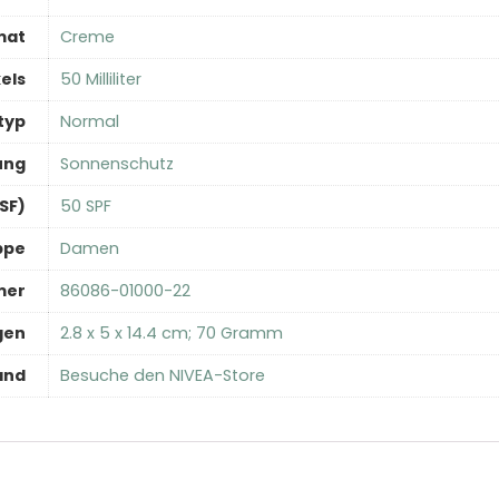
mat
‎Creme
els
‎50 Milliliter
typ
‎Normal
ung
‎Sonnenschutz
SF)
‎50 SPF
ppe
‎Damen
mer
‎86086-01000-22
gen
‎2.8 x 5 x 14.4 cm; 70 Gramm
and
Besuche den NIVEA-Store