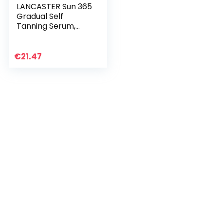
LANCASTER Sun 365
Gradual Self
Tanning Serum,
Gesicht-
Selbstbräuner,
natürliche Bräune,
€
21.47
Tan-Activator-
Complex, 30ml