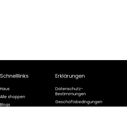
Schnelllinks
Erklärungen
Haus
Datenschutz-
Bestimmungen
Alle shoppen
Geschäftsbedingungen
Blogs
Affiliate-Offenlegung
Unsere Webshops
Werben