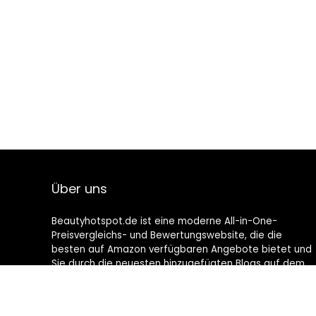
Über uns
Beautyhotspot.de ist eine moderne All-in-One-
Preisvergleichs- und Bewertungswebsite, die die
besten auf Amazon verfügbaren Angebote bietet und
Sie durch die neuesten hinzugefügten Blogs auf dem
Laufenden hält. Alle Bilder unterliegen dem
Urheberrecht ihrer jeweiligen Eigentümer. Alle zitierten
Inhalte stammen aus ihren jeweiligen Quellen.