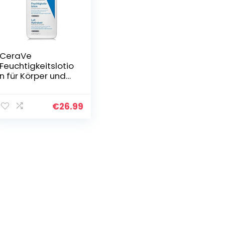
CeraVe
Feuchtigkeitslotio
n für Körper und
Gesicht, Lotion für
trockene bis sehr
trockene Haut, Mit
€
26.99
Hyaluron und 3…