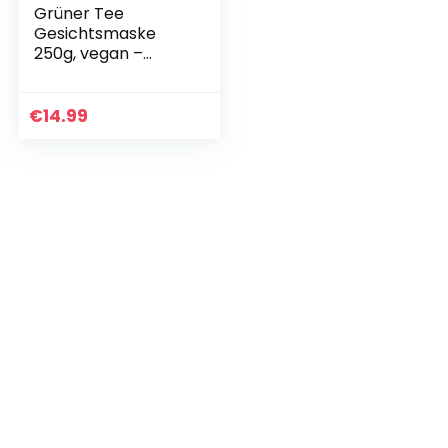
Grüner Tee
Gesichtsmaske
250g, vegan –
NATURKOSMETIK
Anti Pickel, Mitesser
Maske und gegen
€
14.99
Akne – Anti-Aging
Pflege für…