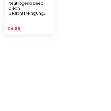
Neutrogena Deep
Clean
Gesichtsreinigung,
Hautbildverfeinern
des Peeling mit
Glycolsäure, für
€
4.95
jede Haut, 150ml