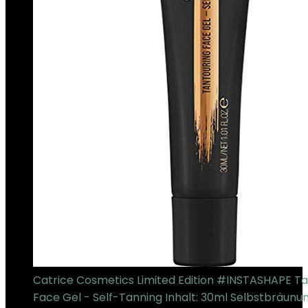
Catrice Cosmetics Limited Edition #INSTASHAPE Ta
Face Gel - Self-Tanning Inhalt: 30ml Selbstbräunun