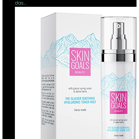
das…
€
14.90