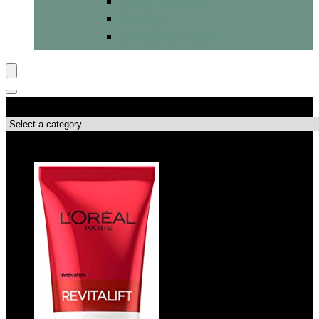
Gesichtswasser
Peelings
Stifte & Roll-Ons
Produktkategorien
Top-Angebote!!