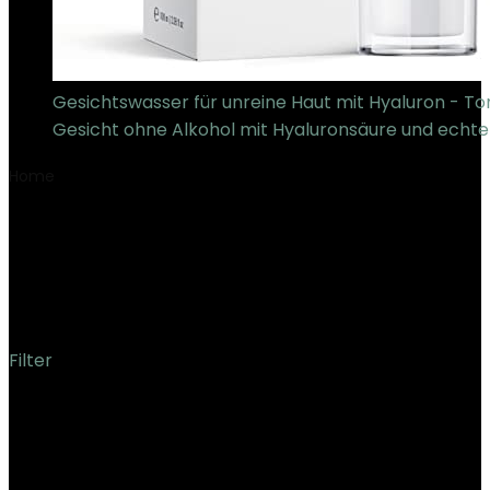
Gesichtswasser für unreine Haut mit Hyaluron - To
Gesicht ohne Alkohol mit Hyaluronsäure und echt
Home
Product Produktabmessungen
‎4.8 x 4.8 x 14.6
cm; 164.43 Gramm
‎4.8 x 4.8 x 14.6 cm; 164.43
Gramm
Filter
Showing the single result
Added to wishlist
Removed from wishlist
0
Add to compare