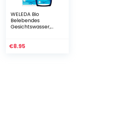
WELEDA Bio
Belebendes
Gesichtswasser,
erfrischendes
Naturkosmetik
Tonikum gegen
€
8.95
unreine Haut und
zur Verfeinerung
des…