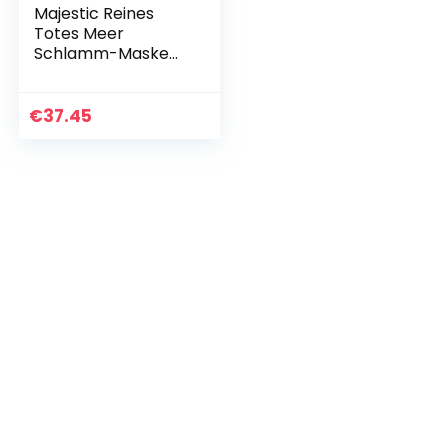
Majestic Reines
Totes Meer
Schlamm-Maske
260ml – Spa
Premium Qualität
Gesichtsreiniger für
€
37.45
alle Hauttypen –
100…