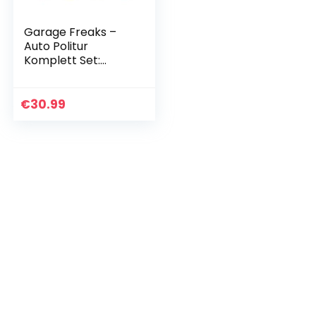
Garage Freaks –
Auto Politur
Komplett Set:
Heavy Cut
Schleifpolitur
250ml + Medium
€
30.99
Cut
Hologrammentfern
er 250ml + Finish…