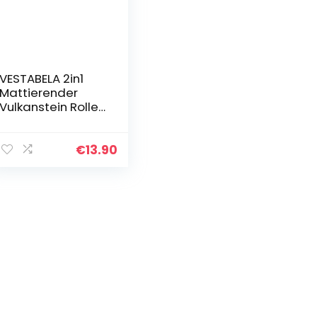
VESTABELA 2in1
Mattierender
Vulkanstein Roller
mit Ersatzstein
und Makeup-
Schwamm |
€
13.90
Ölabsorbierender
Gesichtsroller…