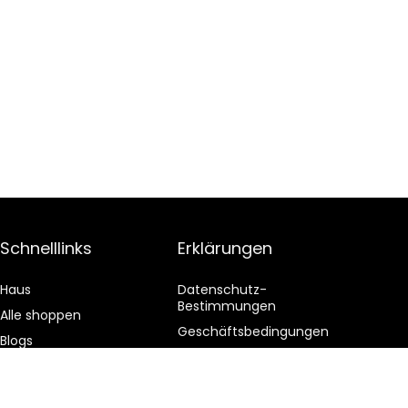
Schnelllinks
Erklärungen
Haus
Datenschutz-
Bestimmungen
Alle shoppen
Geschäftsbedingungen
Blogs
Affiliate-Offenlegung
Unsere Webshops
Werben