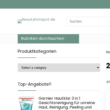
Search
for:
Rubriken durchsuchen
Produktkategorien
H
‎
Sh
Top-Angebote!!
Garnier Hautklar 3 in 1
Gesichtsreinigung für unreine
Haut, Reinigung, Peeling und