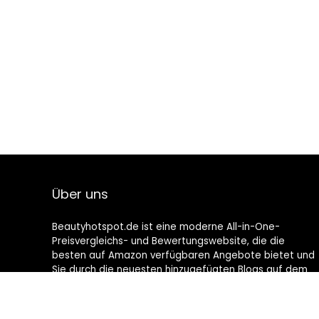
Über uns
Beautyhotspot.de ist eine moderne All-in-One-
Preisvergleichs- und Bewertungswebsite, die die
besten auf Amazon verfügbaren Angebote bietet und
Sie durch die neuesten hinzugefügten Blogs auf dem
Laufenden hält. Alle Bilder unterliegen dem
Urheberrecht ihrer jeweiligen Eigentümer. Alle zitierten
Inhalte stammen aus ihren jeweiligen Quellen.