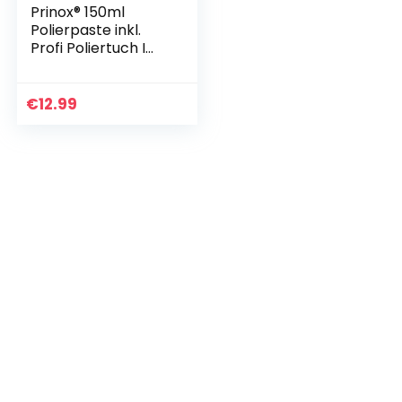
Prinox® 150ml
Polierpaste inkl.
Profi Poliertuch I
Politur für
Acrylglas,
Epoxidharz, Lacke,
€
12.99
Gelcoat gfk,
Chrom…