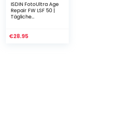
ISDIN FotoUltra Age
Repair FW LSF 50 |
Tägliche
Sonnencreme für
das Gesicht |
Dreifache Anti-
€
28.95
Aging-Wirkung, 50
ml