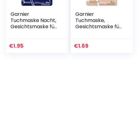
Garnier
Garnier
Tuchmaske Nacht,
Tuchmaske,
Gesichtsmaske für
Gesichtsmaske für
müde und
trockene und müde
empfindliche Haut,
Haut, Intensive
Regenerierend und
Pflege und
€
1.95
€
1.69
feuchtigkeitsspend
Revitalisierung,
end, Mit…
Vegane Formel
mit…