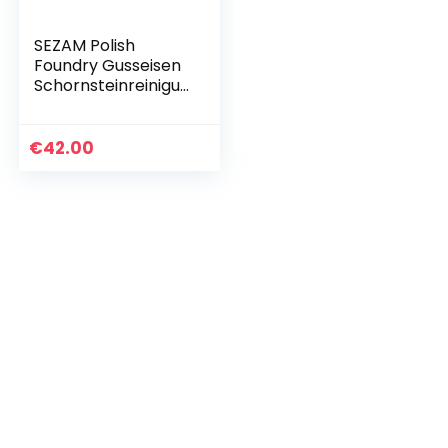
SEZAM Polish
Foundry Gusseisen
Schornsteinreinigu
ng Außentür, Altes
Gold
14.60×4.50×14.60c
€
42.00
m