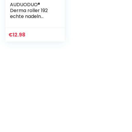
AUDUODUO®
Derma roller 192
echte nadeln
0.5mm mit REAL
SILVER Nadeln
Microneedle roller
€
12.98
for Face