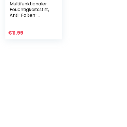
Multifunktionaler
Feuchtigkeitsstift,
Anti-Falten-
Feuchtigkeitscrem
e, Muti-Moisture
Balm Stick
€
11.99
Wirksame…