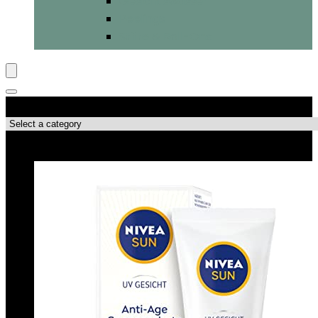
Gesichtswasser
Peelings
Stifte & Roll-Ons
Produktkategorien
Top-Angebote!!