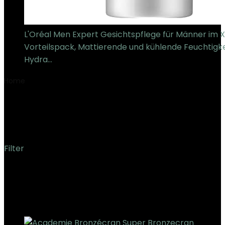
L'Oréal Men Expert Gesichtspflege für Männer im 
Vorteilspack, Mattierende und kühlende Feuchtigk
Hydra…
€
12.99
Home
Product Produktabmessungen
‎1 x 1 x 1 cm; 99.79
Gramm
‎1 x 1 x 1 cm; 99.79 Gramm
Filter
Showing the single result
Added to wishlist
Removed from wishlist
0
Add to compare