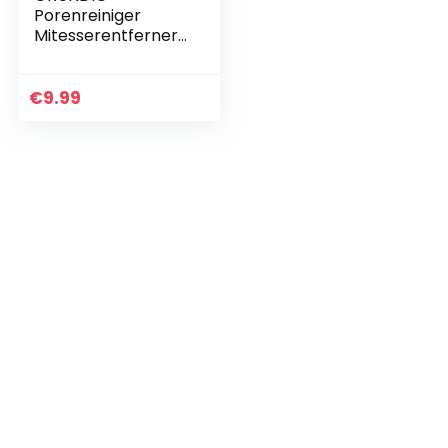
,Komedonenquetscher,Gesichtsreinigungs-
Porenreiniger
Mitesserentferner
-50 Ersatzfilter
OHNE GERÄT
€
9.99