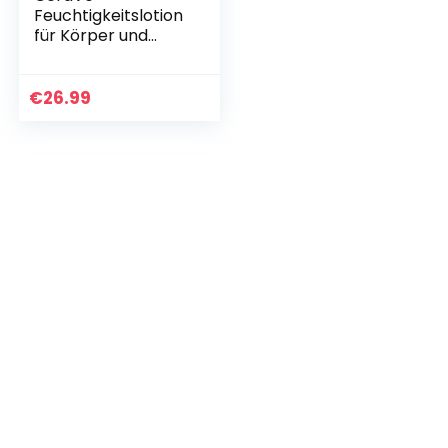
Feuchtigkeitslotion
für Körper und
Gesicht, Lotion für
trockene bis sehr
trockene Haut, Mit
€
26.99
Hyaluron und 3…