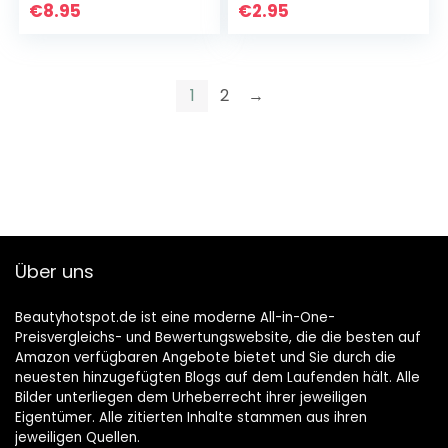
mit 24h Anti-Falten
€
8.95
€
2.95
Schutz,
Tagescreme mit…
1
2
→
Über uns
Beautyhotspot.de ist eine moderne All-in-One-
Preisvergleichs- und Bewertungswebsite, die die besten auf
Amazon verfügbaren Angebote bietet und Sie durch die
neuesten hinzugefügten Blogs auf dem Laufenden hält. Alle
Bilder unterliegen dem Urheberrecht ihrer jeweiligen
Eigentümer. Alle zitierten Inhalte stammen aus ihren
jeweiligen Quellen.