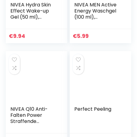
NIVEA Hydra Skin
NIVEA MEN Active
Effect Wake-up
Energy Waschgel
Gel (50 ml),
(100 ml),
Tagespflege für
Reinigungsgel mit
aufgepolsterte &
Koffein aus 100%
glatte Haut,
natürlicher Quelle,
€
9.94
€
5.99
erfrischende
erfrischende und…
Tagescreme mit…
NIVEA Q10 Anti-
Perfect Peeling
Falten Power
Straffende
Tagespflege (50
ml), Gesichtspflege