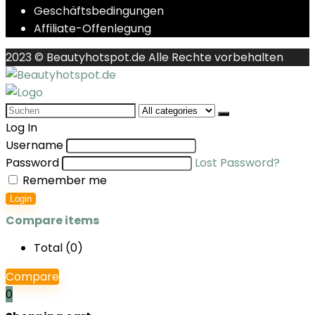
Geschäftsbedingungen
Affiliate-Offenlegung
2023 © Beautyhotspot.de Alle Rechte vorbehalten
Search
for:
Log In
Username
Password
Lost Password?
Remember me
Login
Compare items
Total (
0
)
Compare
0