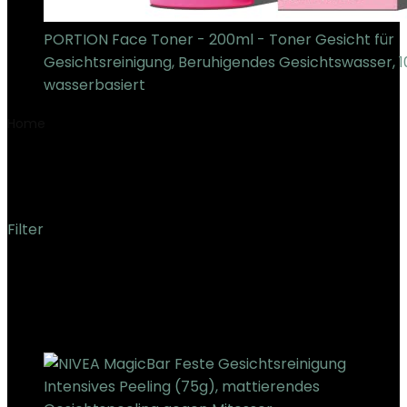
PORTION Face Toner - 200ml - Toner Gesicht für
Gesichtsreinigung, Beruhigendes Gesichtswasser, 
wasserbasiert
€
16.79
Home
Product Öko-Labels
‎Manuell
‎Manuell
Filter
Showing the single result
Added to wishlist
Removed from wishlist
0
Add to compare