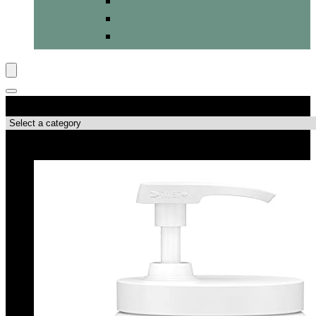
Gesichtswasser
Peelings
Stifte & Roll-Ons
Produktkategorien
Top-Angebote!!