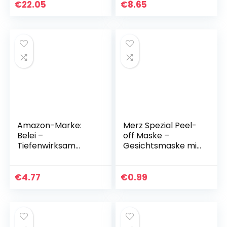
Gesichtscreme
€
22.05
€
8.65
Hell, 75 ml
Amazon-Marke:
Merz Spezial Peel-
Belei –
off Maske –
Tiefenwirksam
Gesichtsmaske mit
reinigende Kohle-
Aktivkohle &
Maske, 75 ml
Panthenol –
Pflegende
€
4.77
€
0.99
Gesichtsreinigung
für unreine Haut…