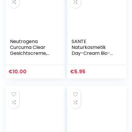
Neutrogena
SANTE
Curcuma Clear
Naturkosmetik
Gesichtscreme,
Day-Cream Bio-
Beruhigende
Granatapfel und
Feuchtigkeitscrem
Marula, 75ml
e, ölfrei, für unreine
€
10.00
€
5.95
sensible Haut, 75ml