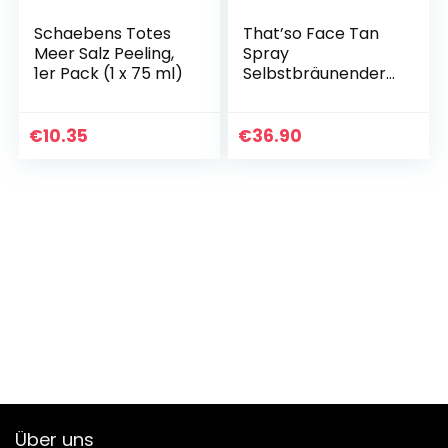
Schaebens Totes
That’so Face Tan
Meer Salz Peeling,
Spray
1er Pack (1 x 75 ml)
Selbstbräunender
Gesichtsnebel
Golden Age,
transparent, 50 ml
€
10.35
€
36.90
Über uns