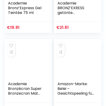
Academie
Academie
Bronz’Express Gel
BRONZ’EXRESS
Teintée 75 ml
getönte
Selbstbräunungsge
l mit Soforteffekt
75 ml
€
19.91
€
21.61
Academie
Amazon-Marke:
Bronzécran Super
Belei –
Bronzecran Mat
Gesichtspeeling für
Tinted SPF 6
einen frischen
Getönte
Teint, 75 ml