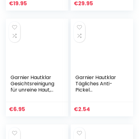
Waschgel für das
€
19.95
€
29.95
Gesicht mit…
Garnier Hautklar
Garnier Hautklar
Gesichtsreinigung
Tägliches Anti-
für unreine Haut,
Pickel
Porenverfeinernd,
Gesichtswasser,
Mit Salizylsäure und
200 ml
Zink, Tägliches
€
6.95
€
2.54
Anti-Pickel…