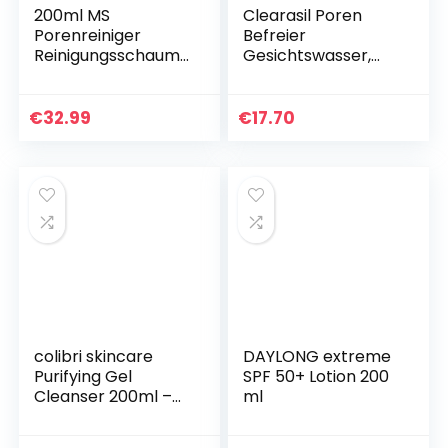
200ml MS
Clearasil Poren
Porenreiniger
Befreier
Reinigungsschaum
Gesichtswasser,
Gesicht &
Gegen Pickel und
Feuchtigkeitspfleg
Hautunreinheiten,
e. Vegane
6er Pack (6 x 200
€
32.99
€
17.70
Gesichtsreinigung
ml)
mit Aloe Vera &
Taurin…
colibri skincare
DAYLONG extreme
Purifying Gel
SPF 50+ Lotion 200
Cleanser 200ml –
ml
bekannt aus TikTok
und Instagram –