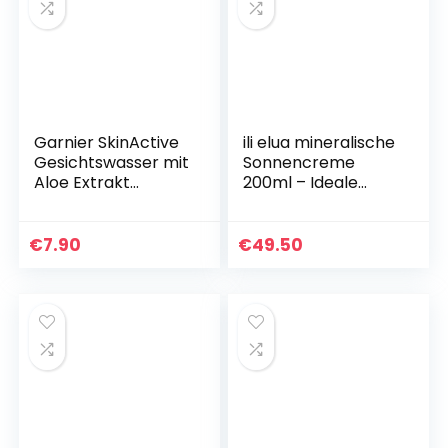
Garnier SkinActive
ili elua mineralische
Gesichtswasser mit
Sonnencreme
Aloe Extrakt
200ml – Ideale
Normale und
Sonnenschutz
Mischhaut, 2er
Creme für
Pack (2 x 200 ml)
Erwachsene &
€
7.90
€
49.50
Kinder –
Wasserfeste
Tagescreme mit…