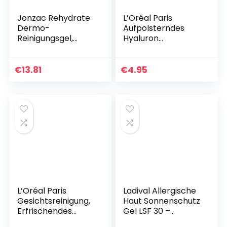
Jonzac Rehydrate
L’Oréal Paris
Dermo-
Aufpolsterndes
Reinigungsgel,
Hyaluron
cosmetik BIO, 1er
Mizellenwasser,
Pack (1 x 200 ml)
Anti Aging
Gesichtsreinigung,
€
13.81
€
4.95
Reinigung mit purer
Hyaluronsäure…
L’Oréal Paris
Ladival Allergische
Gesichtsreinigung,
Haut Sonnenschutz
Erfrischendes
Gel LSF 30 –
Gesichtswasser zur
Parfümfreies