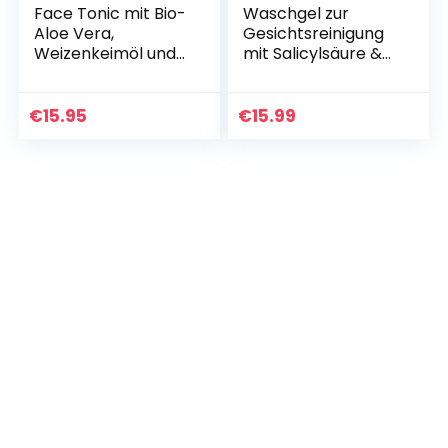
Face Tonic mit Bio-
Waschgel zur
Aloe Vera,
Gesichtsreinigung
Weizenkeimöl und
mit Salicylsäure &
Calendula –
Bio Aloe Vera 150ml
NATURKOSMETIK
– Naturkosmetik
VEGAN – 125 ml von
Face Cleanser zur
€
15.95
€
15.99
Mother Nature
Gesichtspflege…
Cosmetics…