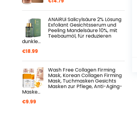
€
14.79
ANAiRUi Salicylsäure 2% Lösung
Exfoliant Gesichtsserum und
Peeling Mandelsäure 10%, mit
Teebaumöl, für reduzieren
dunkle…
€
18.99
Wash Free Collagen Firming
Mask, Korean Collagen Firming
Mask, Tuchmasken Gesichts
Masken zur Pflege, Anti-Aging-
Maske…
€
9.99