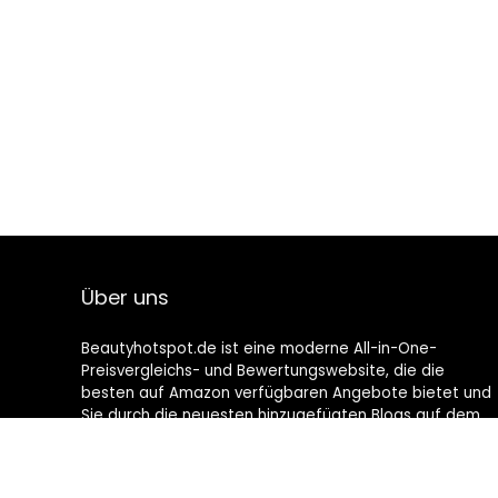
Über uns
Beautyhotspot.de ist eine moderne All-in-One-
Preisvergleichs- und Bewertungswebsite, die die
besten auf Amazon verfügbaren Angebote bietet und
Sie durch die neuesten hinzugefügten Blogs auf dem
Laufenden hält. Alle Bilder unterliegen dem
Urheberrecht ihrer jeweiligen Eigentümer. Alle zitierten
Inhalte stammen aus ihren jeweiligen Quellen.