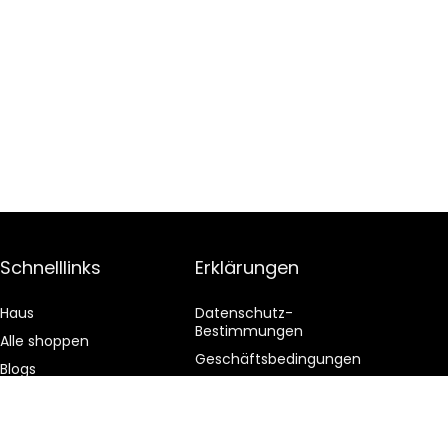
Schnelllinks
Erklärungen
Haus
Datenschutz-
Bestimmungen
Alle shoppen
Geschäftsbedingungen
Blogs
Affiliate-Offenlegung
Unsere Webshops
Werben