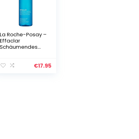
La Roche-Posay –
Effaclar
Schäumendes
Reinigungsgel
400 ml –
Gesichtsreinigung
€
17.95
für fettige,
unreine Haut