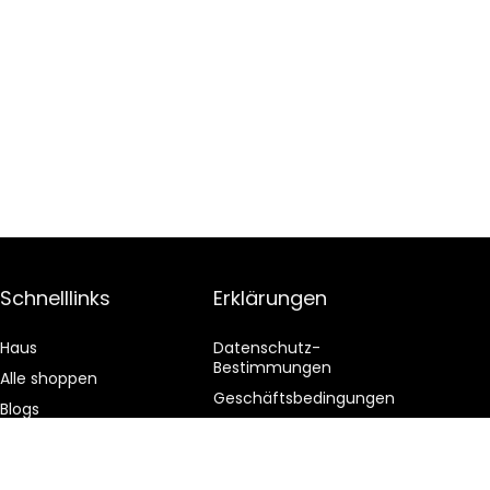
Schnelllinks
Erklärungen
Haus
Datenschutz-
Bestimmungen
Alle shoppen
Geschäftsbedingungen
Blogs
Affiliate-Offenlegung
Unsere Webshops
Werben