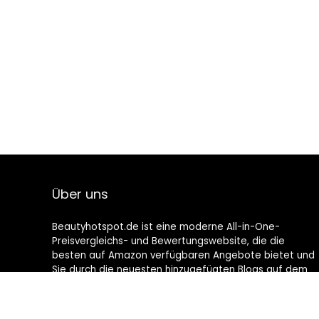
Über uns
Beautyhotspot.de ist eine moderne All-in-One-
Preisvergleichs- und Bewertungswebsite, die die
besten auf Amazon verfügbaren Angebote bietet und
Sie durch die neuesten hinzugefügten Blogs auf dem
Laufenden hält. Alle Bilder unterliegen dem
Urheberrecht ihrer jeweiligen Eigentümer. Alle zitierten
Inhalte stammen aus ihren jeweiligen Quellen.