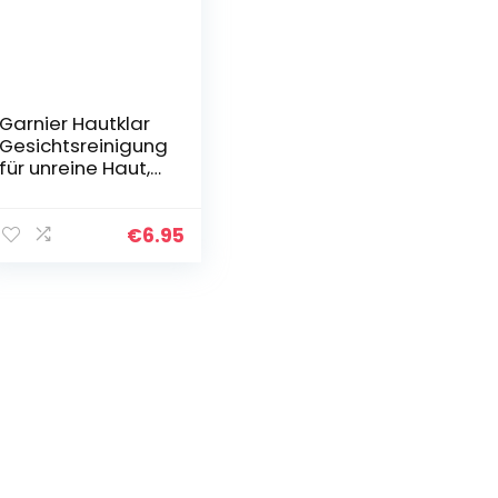
Garnier Hautklar
Gesichtsreinigung
für unreine Haut,
Porenverfeinernd,
Mit Salizylsäure
und Zink,
€
6.95
Tägliches Anti-
Pickel…