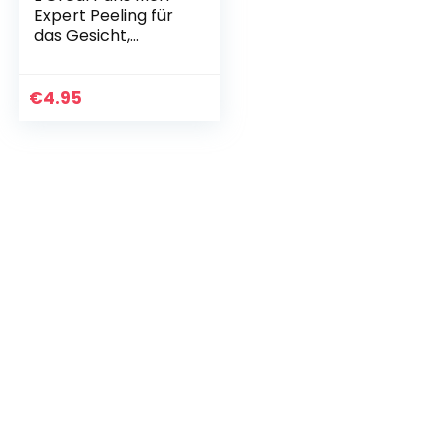
Expert Peeling für
das Gesicht,
Unreine Haut,
Gesichtsreinigung
für Männer, Pure
€
4.95
Carbon…