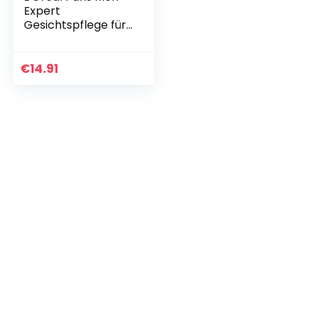
Expert
Gesichtspflege für
Männer,
Gesichtscreme mit
Hyaluronsäure,
€
14.91
Hydra Power
Feuchtigkeitspfleg
e Non…