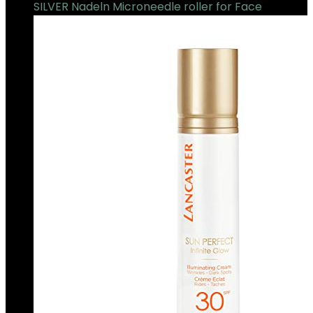
SILVER Nadeln Microneedle roller for Face
€
12.98