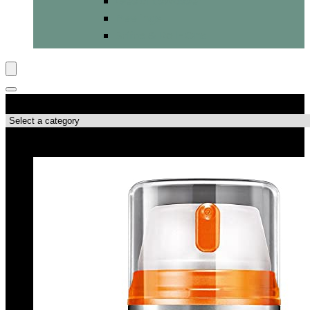
Gesichtswasser
Peelings
Stifte & Roll-Ons
Produktkategorien
Top-Angebote!!