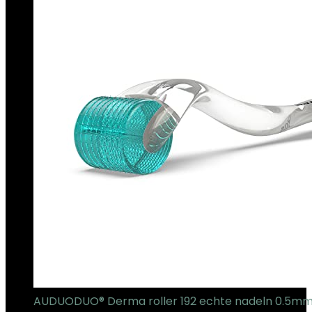
AUDUODUO® Derma roller 192 echte nadeln 0.5mm