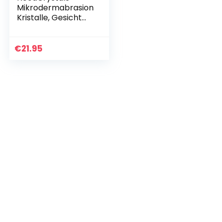
Mikrodermabrasion
Kristalle, Gesicht
Peeling. Natürliches
gesichtspeeling für
stumpfe oder
€
21.95
trockene Haut…