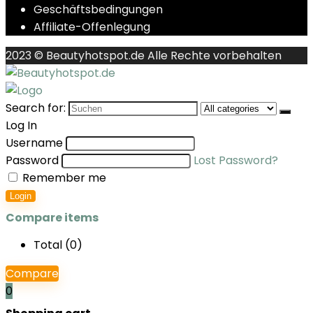
Geschäftsbedingungen
Affiliate-Offenlegung
2023 © Beautyhotspot.de Alle Rechte vorbehalten
Search for:
Log In
Username
Password
Lost Password?
Remember me
Login
Compare items
Total (
0
)
Compare
0