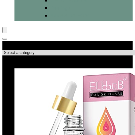
Gesichtswasser
Peelings
Stifte & Roll-Ons
Produktkategorien
Top-Angebote!!