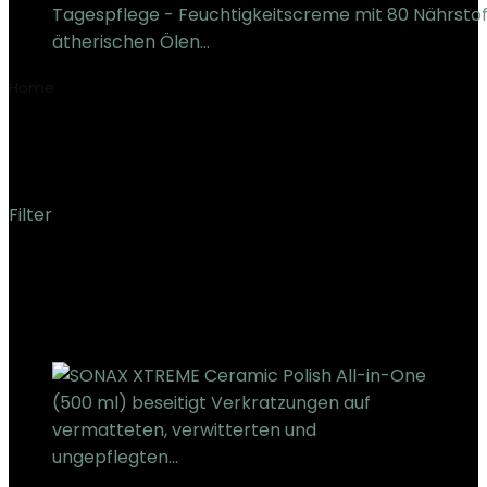
Tagespflege - Feuchtigkeitscreme mit 80 Nährsto
ätherischen Ölen…
€
28.64
Home
Product Modellnummer
‎02472000
‎02472000
Filter
Showing the single result
Added to wishlist
Removed from wishlist
0
Add to compare