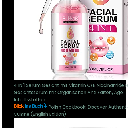
4 IN 1 Serum Gesicht mit Vitamin C/E Niacinamide 
Gesichtsserum mit Organischen Anti Falten/Age
Inhaltsstoffen…
€
9.99
Polish Cookbook: Discover Authenti
Cuisine (English Edition)
€
2.99