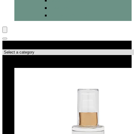
Gesichtswasser
Peelings
Stifte & Roll-Ons
Produktkategorien
Top-Angebote!!