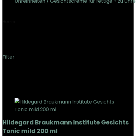
Unreinheiten / Gesichtscreme für fettige + zu Unre
€
22.80
Home
Product Marke
‎Hildegard Braukmann
‎Hildegard Braukmann
Filter
Showing the single result
Added to wishlist
Removed from wishlist
0
Add to compare
Hildegard Braukmann Institute Gesichts
Tonic mild 200 ml