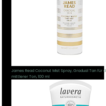
James Read Coconut Mist Spray, Gradual Tan für d
mittlerer Ton, 100 ml
€
25.38