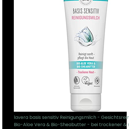
lavera basis sensitiv Reinigungsmilch - Gesichtsrei
Bio-Aloe Vera & Bio-Sheabutter - bei trockener & 