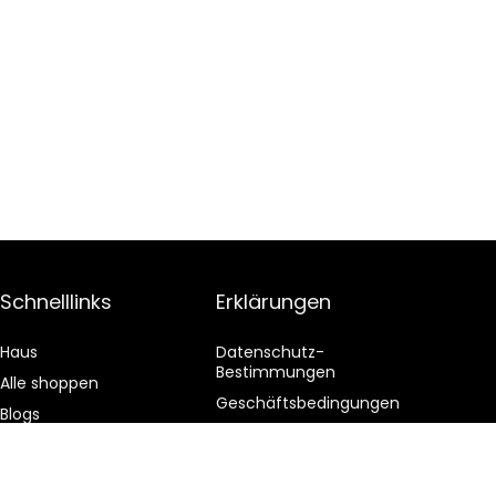
Schnelllinks
Erklärungen
Haus
Datenschutz-
Bestimmungen
Alle shoppen
Geschäftsbedingungen
Blogs
Affiliate-Offenlegung
Unsere Webshops
Werben