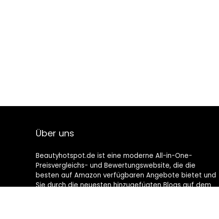
Über uns
Beautyhotspot.de ist eine moderne All-in-One-
Preisvergleichs- und Bewertungswebsite, die die
besten auf Amazon verfügbaren Angebote bietet und
Sie durch die neuesten hinzugefügten Blogs auf dem
Laufenden hält. Alle Bilder unterliegen dem
Urheberrecht ihrer jeweiligen Eigentümer. Alle zitierten
Inhalte stammen aus ihren jeweiligen Quellen.