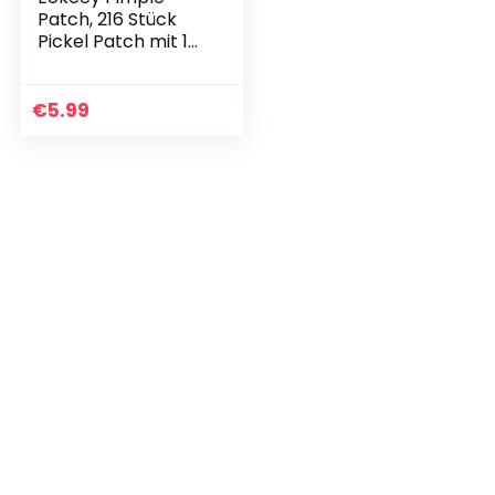
Patch, 216 Stück
Pickel Patch mit 1
Milienmesser,
Hydrocolloid
Patches Anti Akne,
€
5.99
Acne Patch für
Gesicht…