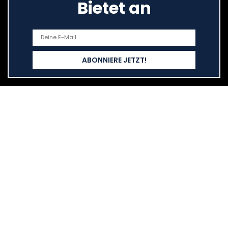
Bietet an
Schnelllinks
Haus
Alle shoppen
Blogs
Unsere Webshops
Werben
Erklärungen