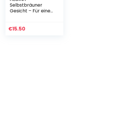
Selbstbräuner
Gesicht – Für eine
zarte und
natürliche Bräune –
Mit Hyaluron und
€
15.50
Vitamin E – 1 x 50
ml