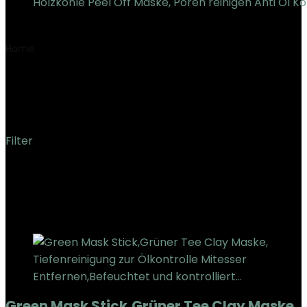
Holzkohle Peel Off Maske, Poren reinigen Anti Öl Ko
€
13.51
Home
Product Item-Paket Dimensionen L x b x H
‎8.2 x
3.9 x 3.8 cm
‎8.2 x 3.9 x 3.8 cm
Filter
Showing the single result
Added to wishlist
Removed from wishlist
0
Add to compare
Green Mask Stick,Grüner Tee Clay Maske,