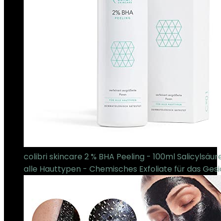
colibri skincare 2 % BHA Peeling - 100ml Salicylsäur
alle Hauttypen - Chemisches Exfoliate für das Ges