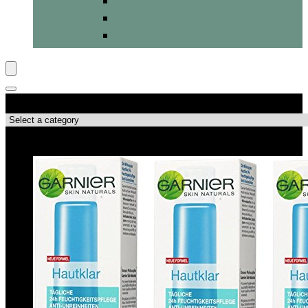
Gesichtswasser
Peelings
Stifte & Roll-Ons
Produktkategorien
Top-Angebote!!