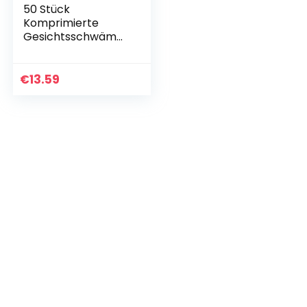
50 Stück
Komprimierte
Gesichtsschwämm
e, GAINWELL
Zellulose
Gesichtsschwämm
€
13.59
e, 100%
Naturkosmetiksch
wämme zur…