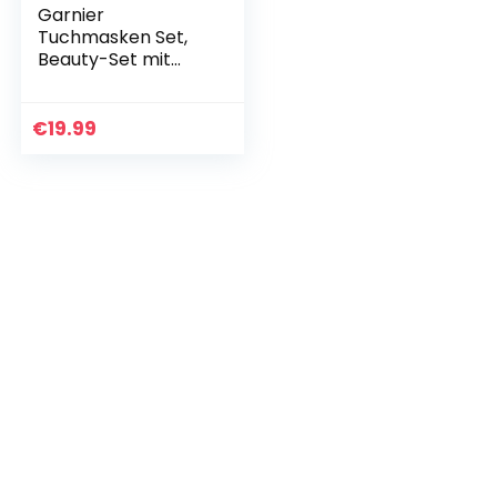
Garnier
Tuchmasken Set,
Beauty-Set mit
Sheet-Masks für
das Gesicht von
Hydra Bomb, Nutri
€
19.99
Bomb und
SkinActive, 1 x 12…