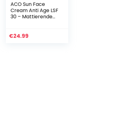
ACO Sun Face
Cream Anti Age LSF
30 – Mattierende
Sonnenschutz
Creme für das
Gesicht – mit Anti-
€
24.99
Aging Effekt – für
alle…