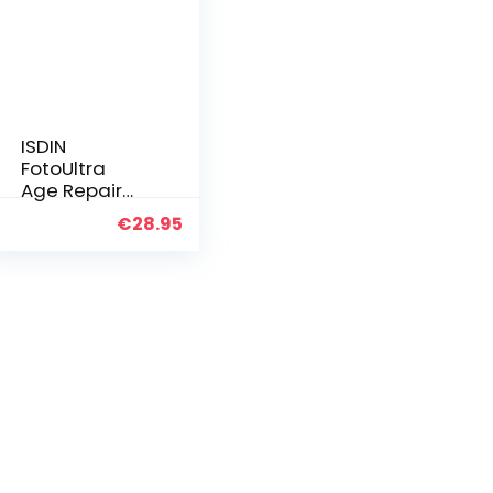
ISDIN
FotoUltra
Age Repair
FW LSF 50 |
€
28.95
Tägliche
Sonnencrem
e für das
Gesicht |
Dreifache
Anti-Aging-
Wirkung, 50
ml