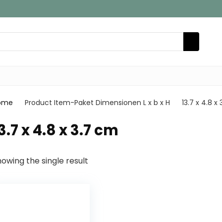
ome
Product Item-Paket Dimensionen L x b x H
‎13.7 x 4.8 x
13.7 x 4.8 x 3.7 cm
owing the single result