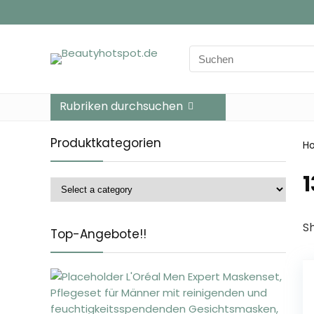
Search
for:
Rubriken durchsuchen
Produktkategorien
H
‎
Sh
Top-Angebote!!
L'Oréal Men Expert Maskenset,
Pflegeset für Männer mit reinigenden und
feuchtigkeitsspendenden Gesichtsmasken,