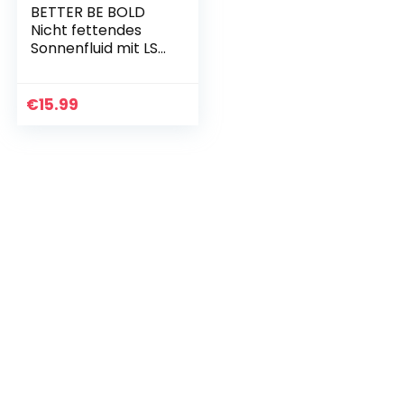
BETTER BE BOLD
Nicht fettendes
Sonnenfluid mit LSF
30 | Zieht sofort ein
| Hautpflegend |
Parfümfrei |
€
15.99
Wasserfest | Für…