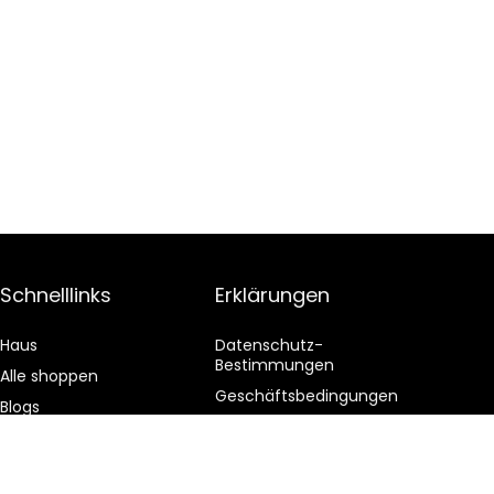
Schnelllinks
Erklärungen
Haus
Datenschutz-
Bestimmungen
Alle shoppen
Geschäftsbedingungen
Blogs
Affiliate-Offenlegung
Unsere Webshops
Werben