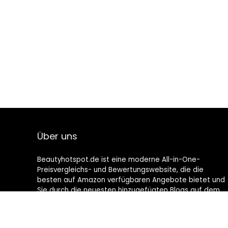
Über uns
Beautyhotspot.de ist eine moderne All-in-One-
Preisvergleichs- und Bewertungswebsite, die die
besten auf Amazon verfügbaren Angebote bietet und
Sie durch die neuesten hinzugefügten Blogs auf dem
Laufenden hält. Alle Bilder unterliegen dem
Urheberrecht ihrer jeweiligen Eigentümer. Alle zitierten
Inhalte stammen aus ihren jeweiligen Quellen.