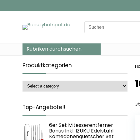
Search
for:
Rubriken durchsuchen
Produktkategorien
H
‎
Sh
Top-Angebote!!
6er Set Mitesserentferner
Bonus Inkl. IZUKU Edelstahl
Komedonenquetscher Set