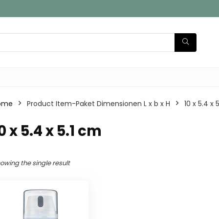
ome
Product Item-Paket Dimensionen L x b x H
‎10 x 5.4 x
10 x 5.4 x 5.1 cm
owing the single result