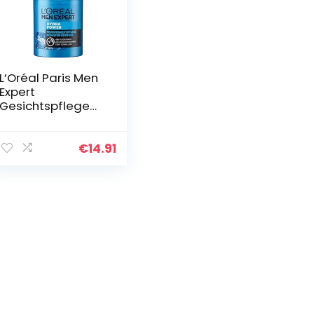
L’Oréal Paris Men
Expert
Gesichtspflege
für Männer,
Gesichtscreme
mit
€
14.91
Hyaluronsäure,
Hydra Power
Feuchtigkeitspfle
ge Non…