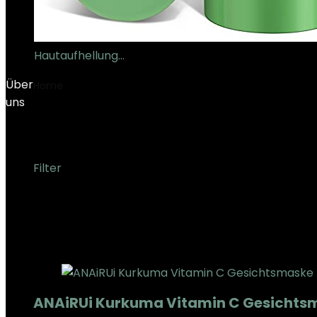
Hautaufhellung…
€
8.99
Über
Home
Product Herstellerreferenz
‎XR-Clay Mask-3
uns
‎XR-Clay Mask-3
Filter
Showing the single result
Added to wishlist
Removed from wishlist
0
Add to compare
ANAiRUi Kurkuma Vitamin C Gesichtsma