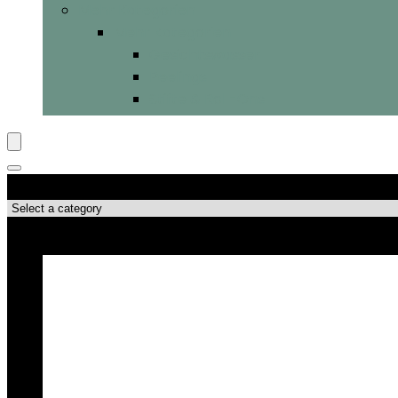
Mehr Kategorien
Mehr Kategorien
Gesichtswasser
Peelings
Stifte & Roll-Ons
Produktkategorien
Top-Angebote!!