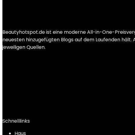
Added to wishlist
Removed from wishlist
0
Add to compare
€
17.99
Beautyhotspot.de ist eine moderne All-in-One-Preisver
neuesten hinzugefügten Blogs auf dem Laufenden hält. Al
jeweiligen Quellen.
Schnelllinks
Haus