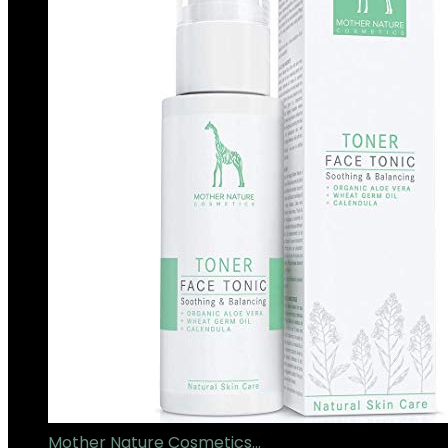
Mother Nature Cosmetics…
€
15.95