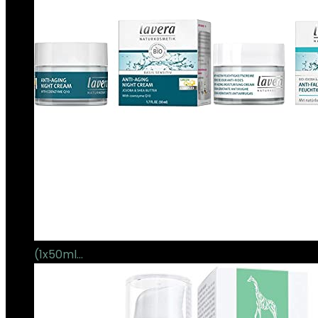
(1x50ml…
€
17.88