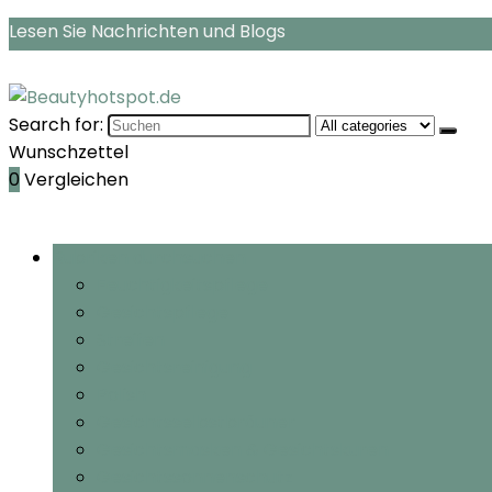
Lesen Sie Nachrichten und Blogs
Search for:
Wunschzettel
0
Vergleichen
Rubriken durchsuchen
Feuchtigkeitspflege
Gesichtspflege
Streifen
Gesichtsreinigung
Polish
Gesichtsselbstbräuner
Gesichtsmasken & Gesichtskuren
Gesichtssonnenschutz