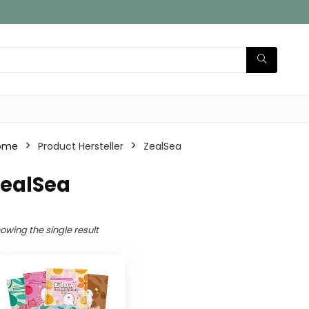
ome
Product Hersteller
‎ZealSea
ZealSea
owing the single result