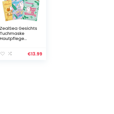
ZealSea Gesichts
Tuchmaske
Hautpflege
Schönheit,
Gesichtsmasken
Set Hyaluron
€
13.99
Hydratisieren,
aufhellen,
beruhigen für…