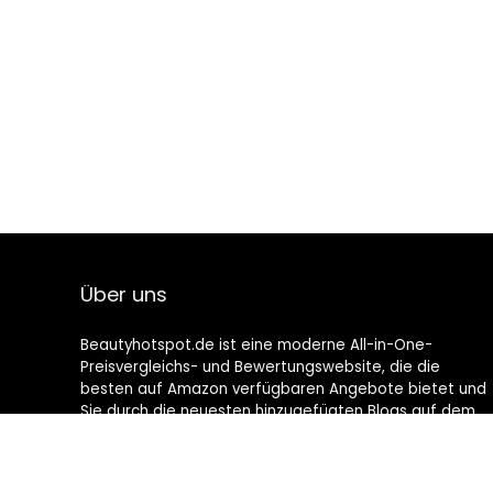
Über uns
Beautyhotspot.de ist eine moderne All-in-One-
Preisvergleichs- und Bewertungswebsite, die die
besten auf Amazon verfügbaren Angebote bietet und
Sie durch die neuesten hinzugefügten Blogs auf dem
Laufenden hält. Alle Bilder unterliegen dem
Urheberrecht ihrer jeweiligen Eigentümer. Alle zitierten
Inhalte stammen aus ihren jeweiligen Quellen.