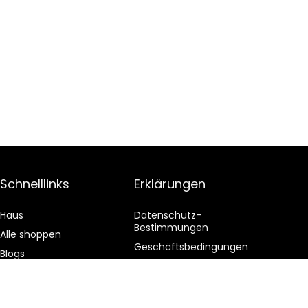
Schnelllinks
Erklärungen
Haus
Datenschutz-
Bestimmungen
Alle shoppen
Geschäftsbedingungen
Blogs
Affiliate-Offenlegung
Unsere Webshops
Werben