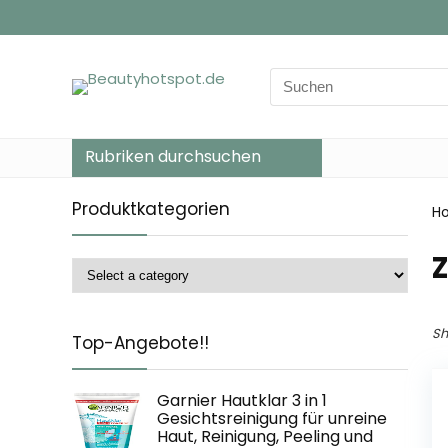
Search
for:
Rubriken durchsuchen
Produktkategorien
H
‎
Sh
Top-Angebote!!
Garnier Hautklar 3 in 1
Gesichtsreinigung für unreine
Haut, Reinigung, Peeling und