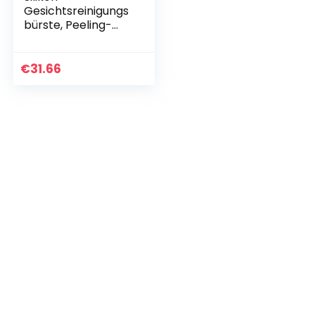
Gesichtsreinigungs
bürste, Peeling-
und Mitesser-
Reinigungsporen,
Elektrische USB-
€
31.66
Reinigungsbürste
(Blue)