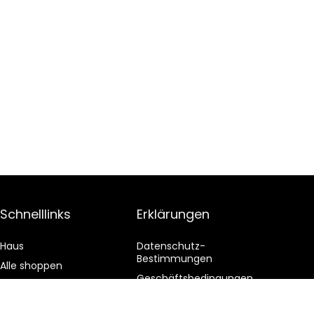
Schnelllinks
Erklärungen
Haus
Datenschutz-
Bestimmungen
Alle shoppen
Geschäftsbedingungen
Blogs
Affiliate-Offenlegung
Unsere Webshops