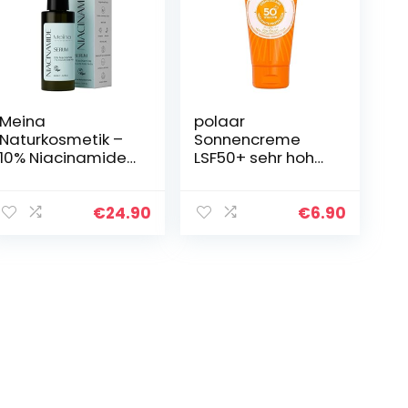
Meina
polaar
Naturkosmetik –
Sonnencreme
10% Niacinamide
LSF50+ sehr hoher
Serum mit 1% Zink
Schutz, 50 ml
und 3% PURE PHEN,
klärendes Bio
€
24.90
€
6.90
Gesichtsserum,
bekämpft…