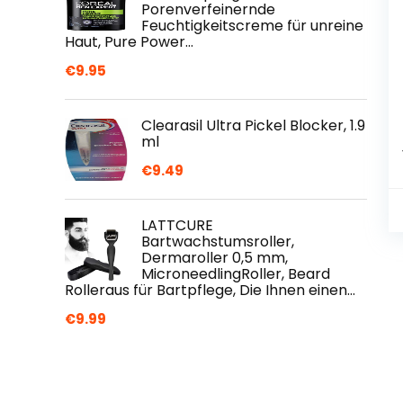
Porenverfeinernde
Feuchtigkeitscreme für unreine
Haut, Pure Power…
€
9.95
Clearasil Ultra Pickel Blocker, 1.9
ml
€
9.49
LATTCURE
Bartwachstumsroller,
Dermaroller 0,5 mm,
MicroneedlingRoller, Beard
Rolleraus für Bartpflege, Die Ihnen einen…
€
9.99