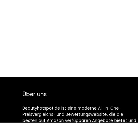
Über uns
Beautyhotspot.de ist eine moderne All-in-One-
Preisvergleichs- und Bewertungswebsite, die die
besten auf Amazon verfügbaren Angebote bietet und
Sie durch die neuesten hinzugefügten Blogs auf dem
Laufenden hält. Alle Bilder unterliegen dem