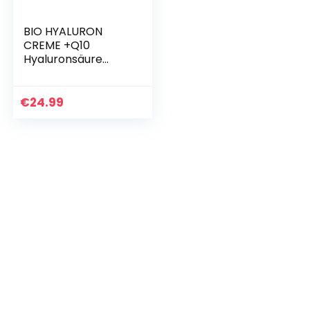
BIO HYALURON
CREME +Q10
Hyaluronsäure
Hochdosiert | 4-
Fach Anti-Falten
-100ml | Tages- &
€
24.99
Nachtcreme |
Hyaluronsäure…