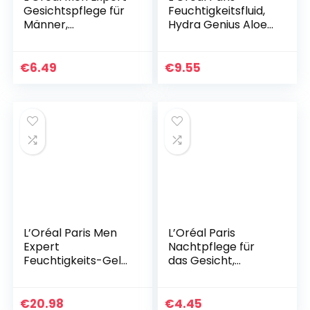
Gesichtspflege für
Feuchtigkeitsfluid,
Männer,
Hydra Genius Aloe
Feuchtigkeitscrem
Water, Hydratation
e für sensible und
und Frische, Für
trockene Haut,
sensible Haut, Mit
€
6.49
€
9.55
Hydra Energy
Aloe Water…
Comfort…
L’Oréal Paris Men
L’Oréal Paris
Expert
Nachtpflege für
Feuchtigkeits-Gel
das Gesicht,
für das Gesicht,
Feuchtigkeitspend
Porenverfeinernde
ende Anti-Aging
Gesichtspflege für
Nachtcreme mit
€
20.98
€
4.45