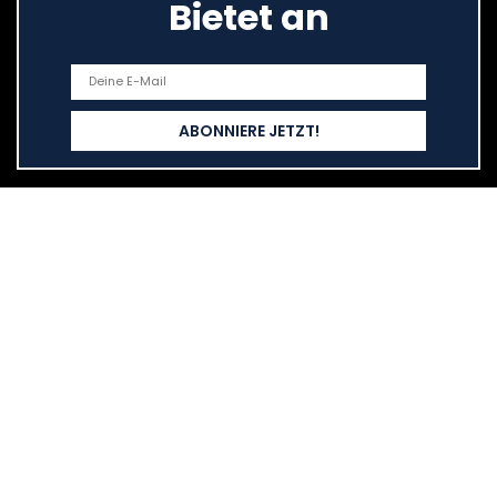
Bietet an
Schnelllinks
Haus
Alle shoppen
Blogs
Unsere Webshops
Werben
Erklärungen