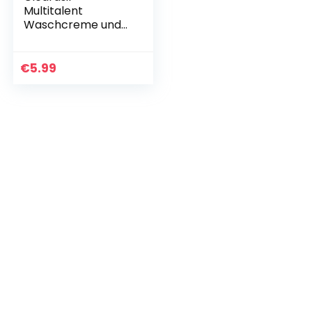
Multitalent
Waschcreme und
Peeling 3in1 –
Waschpeeling fürs
Gesicht, gegen
€
5.99
Hautunreinheiten &
zur…